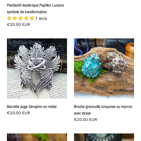
Preis
Pendentif ésotérique Papillon Lunaire
symbole de transformation
1 avis
Normaler
€20.00 EUR
Preis
Barrette
Broche
ange
grenouille
Séraphin
turquoise
en
ou
métal
marron
avec
strass
Barrette ange Séraphin en métal
Broche grenouille turquoise ou marron
Normaler
€20.00 EUR
avec strass
Preis
Normaler
€20.00 EUR
Preis
Pendentif
Pendentif