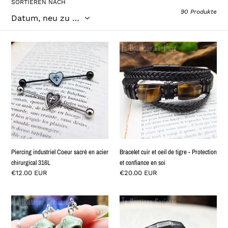
SORTIEREN NACH
u
90 Produkte
n
g
Piercing
Bracelet
:
industriel
cuir
Coeur
et
sacré
oeil
en
de
acier
tigre
chirurgical
-
316L
Protection
et
confiance
Piercing industriel Coeur sacré en acier
Bracelet cuir et oeil de tigre - Protection
en
chirurgical 316L
et confiance en soi
soi
Normaler
€12.00 EUR
Normaler
€20.00 EUR
Preis
Preis
Boucles
Bague
d'oreilles
crâne
Raven
origami