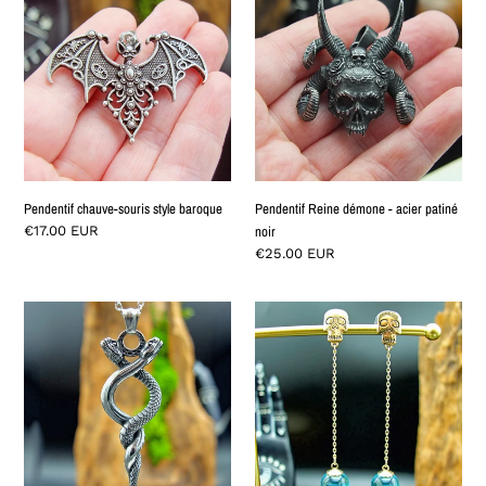
chauve-
Reine
souris
démone
style
-
baroque
acier
patiné
noir
Pendentif chauve-souris style baroque
Pendentif Reine démone - acier patiné
Normaler
€17.00 EUR
noir
Preis
Normaler
€25.00 EUR
Preis
Pendentif
Boucles
double
d'oreilles
serpent
Les
en
Éthéréennes
acier
inoxydable
–
Amulette