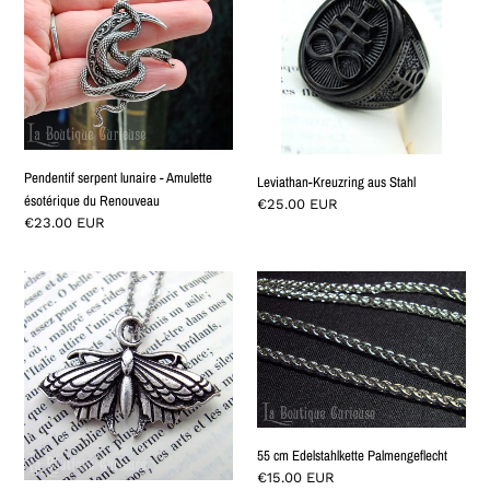
-
Stahl
Amulette
ésotérique
du
Renouveau
Pendentif serpent lunaire - Amulette
Leviathan-Kreuzring aus Stahl
ésotérique du Renouveau
Normaler
€25.00 EUR
Normaler
€23.00 EUR
Preis
Preis
Pendentif
55
ésotérique
cm
Papillon
Edelstahlkette
Lunaire
Palmengeflecht
symbole
de
transformation
55 cm Edelstahlkette Palmengeflecht
Normaler
€15.00 EUR