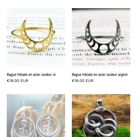
Preis
Bague
Bague
Hécate
Hécate
en
en
acier
acier
couleur
couleur
or
argent
Bague Hécate en acier couleur or
Bague Hécate en acier couleur argent
Normaler
€16.00 EUR
Normaler
€16.00 EUR
Preis
Preis
Boucles
Grand
d'oreilles
pendentif
Nuit
Auryn
d'automne
en
acier