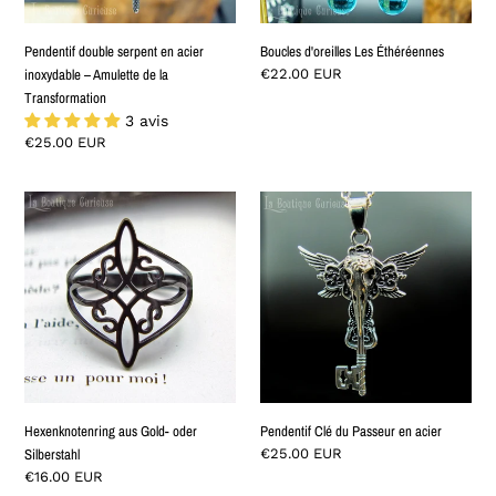
de
la
Pendentif double serpent en acier
Boucles d'oreilles Les Éthéréennes
Transformation
inoxydable – Amulette de la
Normaler
€22.00 EUR
Preis
Transformation
3 avis
Normaler
€25.00 EUR
Preis
Hexenknotenring
Pendentif
aus
Clé
Gold-
du
oder
Passeur
Silberstahl
en
acier
Hexenknotenring aus Gold- oder
Pendentif Clé du Passeur en acier
Silberstahl
Normaler
€25.00 EUR
Preis
Normaler
€16.00 EUR