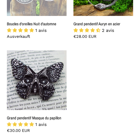
Boucles d'oreilles Nuit d'automne
Grand pendentif Auryn en acier
1 avis
2 avis
Verfügbarkeit
Ausverkauft
Normaler
€28.00 EUR
Preis
Grand
pendentif
Masque
du
papillon
Grand pendentif Masque du papillon
1 avis
Normaler
€30.00 EUR
Preis