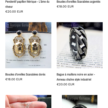
Pendentif papillon féérique - L'âme du
Boucles d'oreilles Scarabées argentés
rêveur
Normaler
€18.00 EUR
Preis
Normaler
€20.00 EUR
Preis
Boucles
Bague
d'oreilles
à
Scarabées
maillons
dorés
noire
en
acier
-
Anneau
chaîne
style
Boucles d'oreilles Scarabées dorés
Bague à maillons noire en acier -
industriel
Normaler
€18.00 EUR
Anneau chaîne style industriel
Preis
Normaler
€20.00 EUR
Preis
Pendentif
Leviathan-
serpent
Kreuzring
lunaire
aus