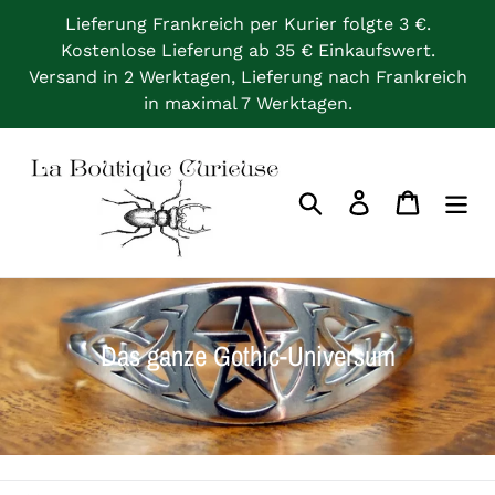
Direkt
Lieferung Frankreich per Kurier folgte 3 €.
zum
Kostenlose Lieferung ab 35 € Einkaufswert.
Inhalt
Versand in 2 Werktagen, Lieferung nach Frankreich
in maximal 7 Werktagen.
Suchen
Einloggen
Warenkor
S
Das ganze Gothic-Universum
a
m
m
l