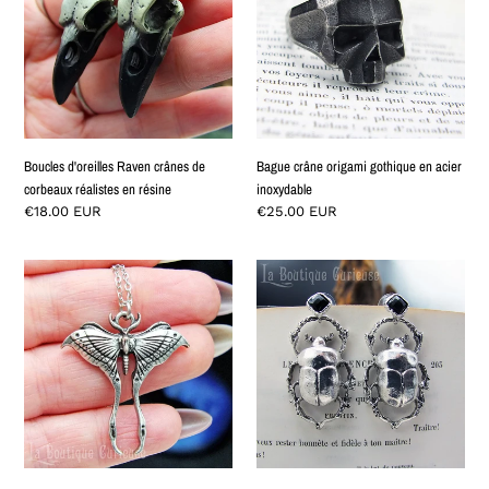
crânes
gothique
de
en
corbeaux
acier
réalistes
inoxydable
en
résine
Boucles d'oreilles Raven crânes de
Bague crâne origami gothique en acier
corbeaux réalistes en résine
inoxydable
Normaler
€18.00 EUR
Normaler
€25.00 EUR
Preis
Preis
Pendentif
Boucles
papillon
d'oreilles
féérique
Scarabées
-
argentés
L'âme
du
rêveur