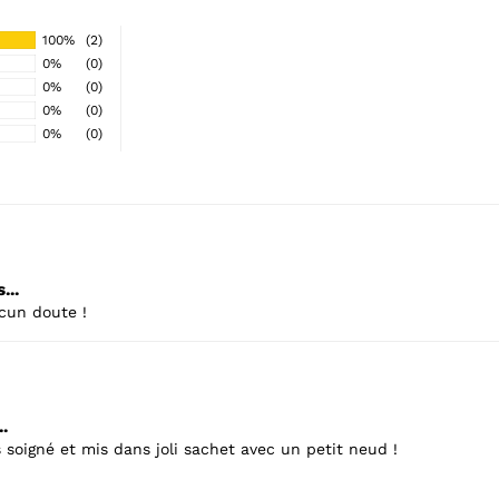
100%
(2)
0%
(0)
0%
(0)
0%
(0)
0%
(0)
...
cun doute !
.
 soigné et mis dans joli sachet avec un petit neud !