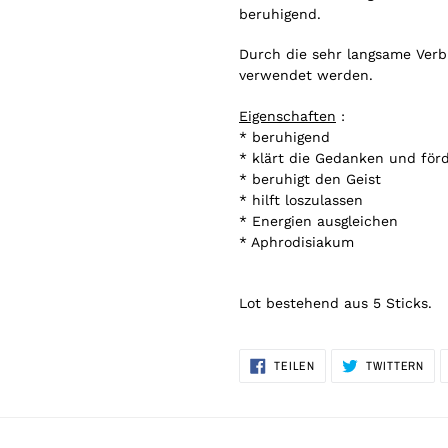
beruhigend.
Durch die sehr langsame Ver
verwendet werden.
Eigenschaften
:
* beruhigend
* klärt die Gedanken und förd
* beruhigt den Geist
* hilft loszulassen
* Energien ausgleichen
* Aphrodisiakum
Lot bestehend aus 5 Sticks.
AUF
AUF
TEILEN
TWITTERN
FACEBOOK
TWI
TEILEN
TWI