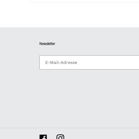
Newsletter
S3cond time i bought this ring
(lost the f...
S3cond time i
Facebook
Instagram