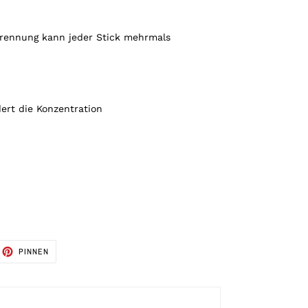
brennung kann jeder Stick mehrmals
ert die Konzentration
AUF
PINNEN
TTER
PINTEREST
TTERN
PINNEN