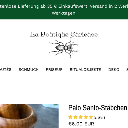
stenlose Lieferung ab 35 € Einkaufswert. Versand in 2 We
Werktagen.
AUTÉS
SCHMUCK
FRISEUR
RITUALOBJEKTE
DEKO
Palo Santo-Stäbchen
2 avis
Normaler
€6.00 EUR