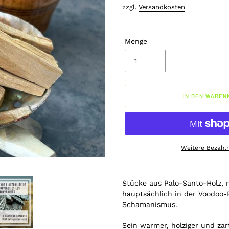
Preis
zzgl.
Versandkosten
Menge
IN DEN WAREN
Weitere Bezahl
Produkt
wird
Stücke aus Palo-Santo-Holz, n
zum
hauptsächlich in der Voodoo-P
Warenkorb
Schamanismus.
hinzugefügt
Sein warmer, holziger und zar