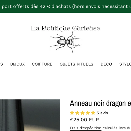
e port offerts dès 42 € d'achats (hors envois nécessitant u
ÉS
BIJOUX
COIFFURE
OBJETS RITUELS
DÉCO
STYL
Anneau noir dragon e
5 avis
Prix
€25.00 EUR
normal
Frais d'expédition
calculés lors du