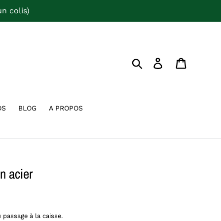
n colis)
Rechercher
Se connecter
Panier
OS
BLOG
A PROPOS
n acier
 passage à la caisse.