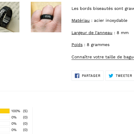
votre
Les bords biseautés sont grav
panier
Matériau
: acier inoxydable
Largeur de l'anneau
: 8 mm
Poids
: 8 grammes
Connaître votre taille de bagu
PARTAGER
PARTAGER
TWEETER
SUR
FACEBOOK
100%
(5)
0%
(0)
0%
(0)
0%
(0)