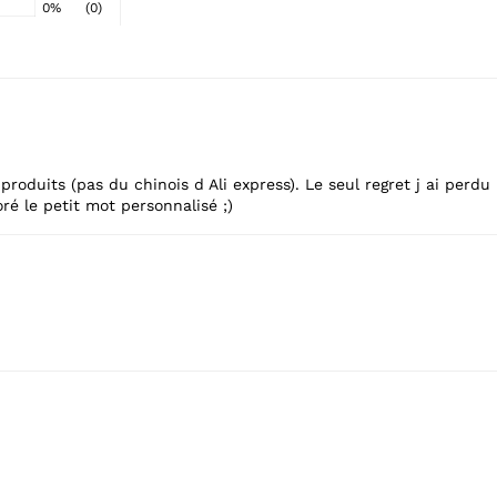
0%
(0)
s produits (pas du chinois d Ali express). Le seul regret j ai pe
oré le petit mot personnalisé ;)