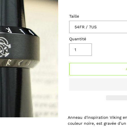
Taille
Quantité
Ajout
d'un
Anneau d'inspiration Viking en
produit
couleur noire, est gravée d'un
à