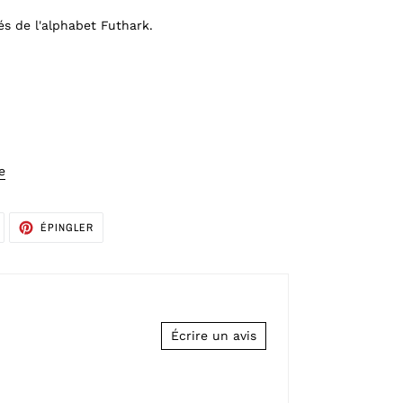
és de l'alphabet Futhark.
e
TWEETER
ÉPINGLER
ÉPINGLER
SUR
SUR
TWITTER
PINTEREST
Écrire un avis