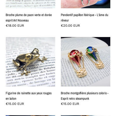
Art
Nouveau
Broche plume de paon verte et dorée
Pendentif papillon féérique - L'âme du
esprit Art Nouveau
rêveur
Prix
€18.00 EUR
Prix
€20.00 EUR
normal
normal
Figurine
Broche
de
montgolfière
rainette
plusieurs
aux
coloris
yeux
-
rouges
Esprit
en
retro
laiton
steampunk
Figurine de rainette aux yeux rouges
Broche montgolfière plusieurs coloris -
en laiton
Esprit retro steampunk
Prix
€15.00 EUR
Prix
€15.00 EUR
normal
normal