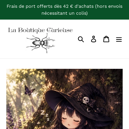
Passer
Frais de port offerts dès 42 € d'achats (hors envois
au
nécessitant un colis)
contenu
Rechercher
Se connecter
Panier