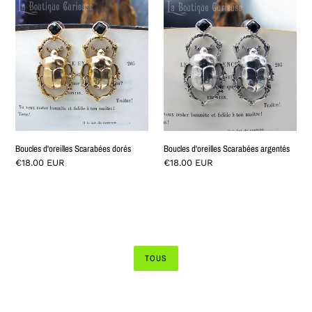
Boucles
Boucles
d'oreilles
d'oreilles
Scarabées
Scarabées
dorés
argentés
Boucles d'oreilles Scarabées dorés
Boucles d'oreilles Scarabées argentés
Prix
€18.00 EUR
Prix
€18.00 EUR
normal
normal
TOUS