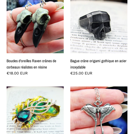
d'oreilles
crâne
Raven
origami
crânes
gothique
de
en
corbeaux
acier
réalistes
inoxydable
en
résine
Boucles d'oreilles Raven crânes de
Bague crâne origami gothique en acier
corbeaux réalistes en résine
inoxydable
Prix
€18.00 EUR
Prix
€25.00 EUR
normal
normal
Broche
Pendentif
plume
papillon
de
féérique
paon
-
verte
L'âme
et
du
dorée
rêveur
esprit