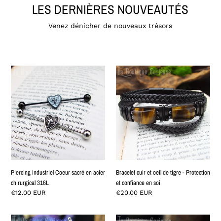
LES DERNIÈRES NOUVEAUTÉS
Venez dénicher de nouveaux trésors
Piercing
Bracelet
industriel
cuir
Coeur
et
sacré
oeil
en
de
acier
tigre
chirurgical
-
316L
Protection
et
confiance
Piercing industriel Coeur sacré en acier
Bracelet cuir et oeil de tigre - Protection
en
chirurgical 316L
et confiance en soi
soi
Prix
€12.00 EUR
Prix
€20.00 EUR
normal
normal
Boucles
Bague