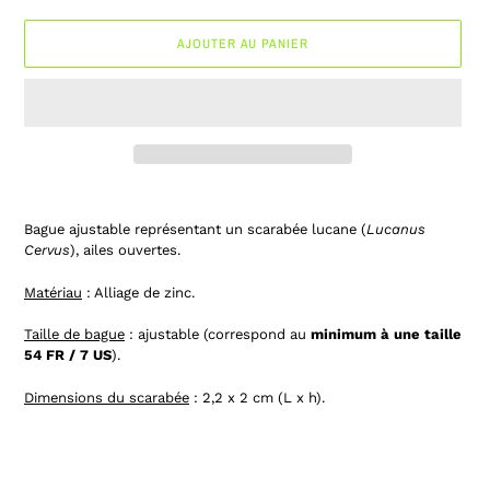
AJOUTER AU PANIER
Ajout
d'un
Bague ajustable représentant un scarabée lucane (
Lucanus
produit
Cervus
), ailes ouvertes.
à
votre
Matériau
: Alliage de zinc.
panier
Taille de bague
: ajustable (correspond au
minimum à une taille
54 FR / 7 US
).
Dimensions du scarabée
: 2,2 x 2 cm (L x h).