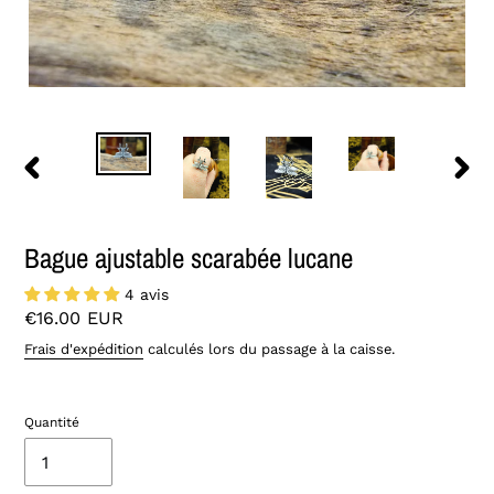
DIAPOSITIVE
DIAPO
PRÉCÉDENTE
SUIVA
Bague ajustable scarabée lucane
4 avis
Prix
€16.00 EUR
normal
Frais d'expédition
calculés lors du passage à la caisse.
Quantité