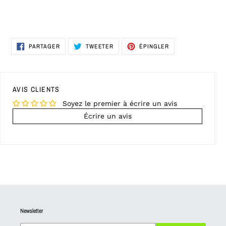
PARTAGER
TWEETER
ÉPINGLER
PARTAGER
TWEETER
ÉPINGLER
SUR
SUR
SUR
FACEBOOK
TWITTER
PINTEREST
AVIS CLIENTS
Soyez le premier à écrire un avis
Écrire un avis
Newsletter