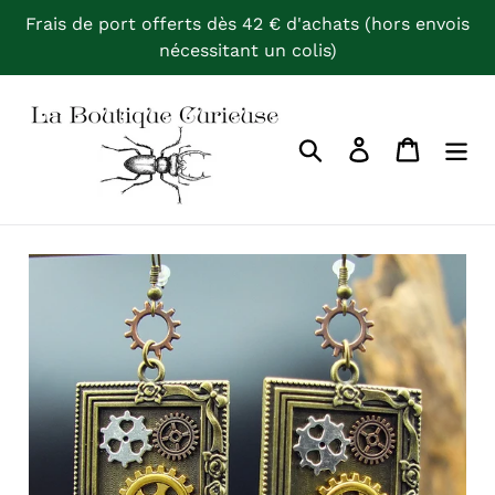
Passer
Frais de port offerts dès 42 € d'achats (hors envois
au
nécessitant un colis)
contenu
Rechercher
Se connecter
Panier