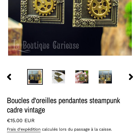
DIAPOSITIVE
DIAPO
PRÉCÉDENTE
SUIVA
Boucles d'oreilles pendantes steampunk
cadre vintage
Prix
€15.00 EUR
normal
Frais d'expédition
calculés lors du passage à la caisse.