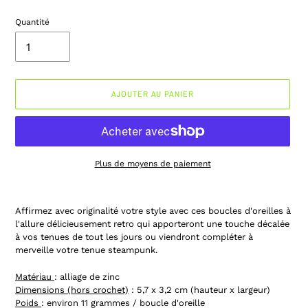
Quantité
AJOUTER AU PANIER
Plus de moyens de paiement
Ajout
d'un
Affirmez avec originalité votre style avec ces boucles d'oreilles à
produit
l'allure délicieusement retro qui apporteront une touche décalée
à
à vos tenues de tout les jours ou viendront compléter à
votre
merveille votre tenue steampunk.
panier
Matériau
: alliage de zinc
Dimensions (hors crochet)
: 5,7 x 3,2 cm (hauteur x largeur)
Poids
: environ 11 grammes / boucle d'oreille