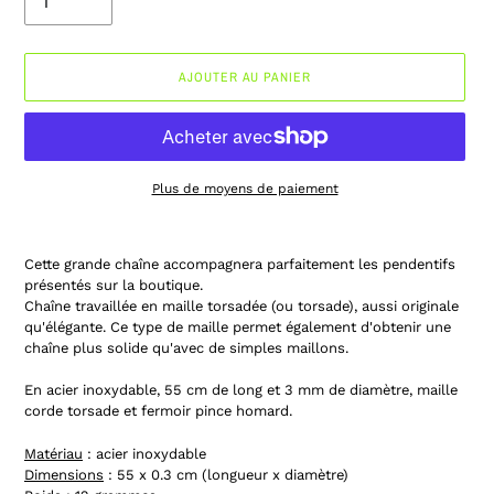
AJOUTER AU PANIER
Plus de moyens de paiement
Ajout
d'un
Cette grande chaîne accompagnera parfaitement les pendentifs
produit
présentés sur la boutique.
à
Chaîne travaillée en maille torsadée (ou torsade), aussi originale
votre
qu'élégante. Ce type de maille permet également d'obtenir une
panier
chaîne plus solide qu'avec de simples maillons.
En acier inoxydable, 55 cm de long et 3 mm de diamètre, maille
corde torsade et fermoir pince homard.
Matériau
: acier inoxydable
Dimensions
: 55 x 0.3 cm (longueur x diamètre)