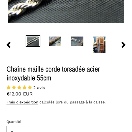
DIAPOSITIVE
DIAPO
PRÉCÉDENTE
SUIVA
Chaîne maille corde torsadée acier
inoxydable 55cm
2 avis
Prix
€12.00 EUR
normal
Frais d'expédition
calculés lors du passage à la caisse.
Quantité