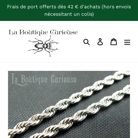
Passer
Frais de port offerts dès 42 € d'achats (hors envois
au
nécessitant un colis)
contenu
Rechercher
Se connecter
Panier